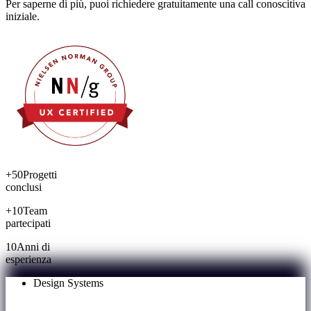
Per saperne di più, puoi richiedere gratuitamente una call conoscitiva
iniziale.
+50
Progetti
conclusi
+10
Team
partecipati
10
Anni di
esperienza
Design Systems