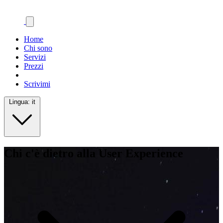
Home
Chi sono
Servizi
Prezzi
Scrivimi
Lingua:
it
Chi c'è dietro alla User Experience